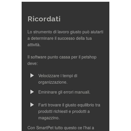
Ricordati
Lo strumento di lavoro giusto può aiutarti
a determinare il successo della tua
attività.
Il software punto cassa per il petshop
deve:
Velocizzare i tempi di
organizzazione.
Emininare gli errori manuali.
Farti trovare il giusto equilibrio tra
prodotti richiesti e prodotti a
magazzino.
Con SmartPet tutto questo ce l'hai a