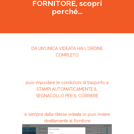
FORNITORE, scopri
perché...
DA UN'UNICA VIDEATA HAI L'ORDINE
COMPLETO
puoi impostare le condizioni di trasporto e
STAMPI AUTOMATICAMENTE IL
SEGNACOLLO PER IL CORRIERE
e sempre dalla stessa videata lo puoi inviare
direttamente al fornitore