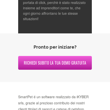
portata di click, perchè è stato realizzato
insieme ad imprenditori come te, che
ogni giorno affrontano le tue stesse
situazioni!
Pronto per iniziare?
RICHIEDI SUBITO LA TUA DEMO GRATUITA
SmartPet é un software realizzato da iKYBER
srls, grazie al prezioso contributo dei nostri
clienti titolari di negozi e catene di petshop.