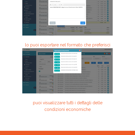
lo puoi esportare nel formato che preferisci
puoi visualizzare tutti i dettagli delle
condizioni economiche