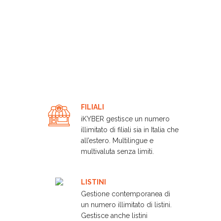
Scopri tutte le funzionalità di SmartPet
con la piattaforma iKYBER
FILIALI
iKYBER gestisce un numero
illimitato di filiali sia in Italia che
all’estero. Multilingue e
multivaluta senza limiti.
LISTINI
Gestione contemporanea di
un numero illimitato di listini.
Gestisce anche listini