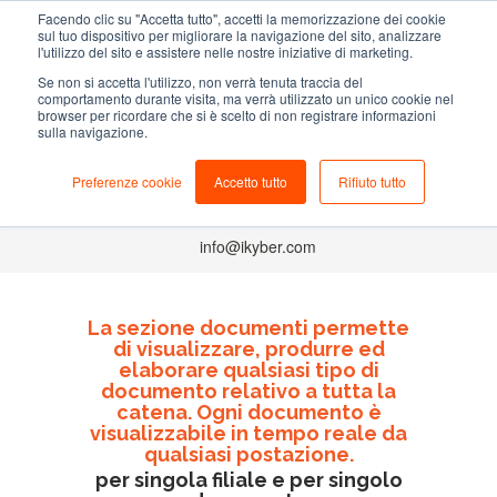
Facendo clic su "Accetta tutto", accetti la memorizzazione dei cookie
sul tuo dispositivo per migliorare la navigazione del sito, analizzare
l'utilizzo del sito e assistere nelle nostre iniziative di marketing.
Se non si accetta l'utilizzo, non verrà tenuta traccia del
comportamento durante visita, ma verrà utilizzato un unico cookie nel
NEGOZIO
browser per ricordare che si è scelto di non registrare informazioni
sulla navigazione.
Il gestionale studiato per i petshop
Preferenze cookie
Accetto tutto
Rifiuto tutto
+39 049.0998539
info@ikyber.com
La sezione documenti permette
di visualizzare, produrre ed
elaborare qualsiasi tipo di
documento relativo a tutta la
catena. Ogni documento è
visualizzabile in tempo reale da
qualsiasi postazione.
per singola filiale e per singolo