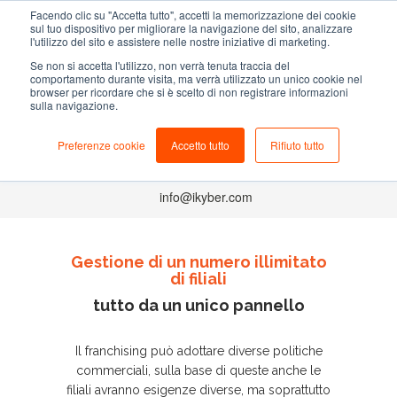
Facendo clic su "Accetta tutto", accetti la memorizzazione dei cookie
sul tuo dispositivo per migliorare la navigazione del sito, analizzare
l'utilizzo del sito e assistere nelle nostre iniziative di marketing.
Se non si accetta l'utilizzo, non verrà tenuta traccia del
comportamento durante visita, ma verrà utilizzato un unico cookie nel
NEGOZIO
browser per ricordare che si è scelto di non registrare informazioni
sulla navigazione.
Il gestionale studiato per i petshop
Preferenze cookie
Accetto tutto
Rifiuto tutto
+39 049.0998539
info@ikyber.com
Gestione di un numero illimitato
di filiali
tutto da un unico pannello
Il franchising può adottare diverse politiche
commerciali, sulla base di queste anche le
filiali avranno esigenze diverse, ma soprattutto