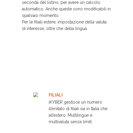
seconda del listino, per avere un calcolo
automatico. Anche queste sono modificabili in
qualsiasi momento.
Per le filiali estere, impostazione della valuta
di interesse, oltre che della lingua.
Scopri tutte le funzionalità di SmartPet
con la piattaforma iKYBER
FILIALI
iKYBER gestisce un numero
illimitato di filiali sia in Italia che
all’estero. Multilingue e
multivaluta senza limiti.