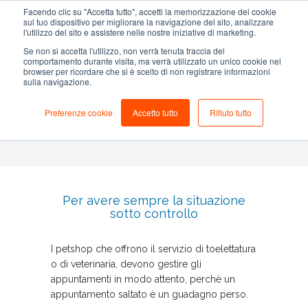
Facendo clic su "Accetta tutto", accetti la memorizzazione dei cookie
sul tuo dispositivo per migliorare la navigazione del sito, analizzare
l'utilizzo del sito e assistere nelle nostre iniziative di marketing.
Se non si accetta l'utilizzo, non verrà tenuta traccia del
comportamento durante visita, ma verrà utilizzato un unico cookie nel
NEGOZIO
browser per ricordare che si è scelto di non registrare informazioni
sulla navigazione.
Il gestionale studiato per i petshop
Preferenze cookie
Accetto tutto
Rifiuto tutto
1-555-555-5555
Per avere sempre la situazione
sotto controllo
I petshop che offrono il servizio di toelettatura
o di veterinaria, devono gestire gli
appuntamenti in modo attento, perchè un
appuntamento saltato è un guadagno perso.